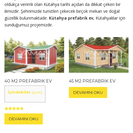
oldukça verimli olan Kütahya tarihi açıdan da dikkat çeken bir
ilimizdir. Şehrimizde turistleri çekecek birçok mekan ve doğal
güzellik bulunmaktadır.
Kütahya prefabrik ev
, Kütahyalılar için
sunduğumuz projemizdir.
40 M2 PREFABRIK EV
45 M2 PREFABRIK EV
İçindekiler
[
gizle
]
DEVAMINI OKU
5 üzerinden
4.67
DEVAMINI OKU
oy aldı