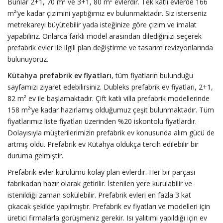
Bunlar 2+1, 70 m² ve 3+1, 80 m² evlerdir. Tek katlı evlerde 166
m²’ye kadar çizimini yaptığımız ev bulunmaktadır. Siz isterseniz
metrekareyi büyütebilir yada isteğinize göre çizim ve imalat
yapabiliriz. Onlarca farklı model arasından dilediğinizi seçerek
prefabrik evler ile ilgili plan değiştirme ve tasarım revizyonlarında
bulunuyoruz.
Kütahya prefabrik ev fiyatları
, tüm fiyatların bulunduğu
sayfamızı ziyaret edebilirsiniz. Dubleks prefabrik ev fiyatları, 2+1,
82 m² ev ile başlamaktadır. Çift katlı villa prefabrik modellerinde
158 m²’ye kadar hazırlamış olduğumuz çeşit bulunmaktadır. Tüm
fiyatlarımız liste fiyatları üzerinden %20 iskontolu fiyatlardır.
Dolayısıyla müşterilerimizin prefabrik ev konusunda alım gücü de
artmış oldu. Prefabrik ev Kütahya oldukça tercih edilebilir bir
duruma gelmiştir.
Prefabrik evler kurulumu kolay plan evlerdir. Her bir parçası
fabrikadan hazır olarak getirilir. İstenilen yere kurulabilir ve
istenildiği zaman sökülebilir. Prefabrik evleri en fazla 3 kat
çıkacak şekilde yapılmıştır. Prefabrik ev fiyatları ve modelleri için
üretici firmalarla görüşmeniz gerekir. Isı yalıtımı yapıldığı için ev