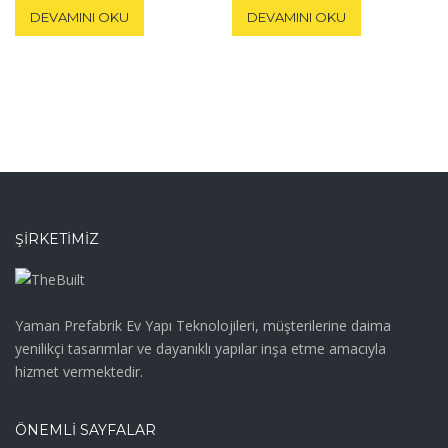
5.00
4.67
DEVAMINI OKU
DEVAMINI OKU
oy aldı
oy aldı
ŞIRKETIMIZ
Yaman Prefabrik Ev Yapı Teknolojileri, müşterilerine daima
yenilikçi tasarımlar ve dayanıklı yapılar inşa etme amacıyla
hizmet vermektedir.
ÖNEMLİ SAYFALAR