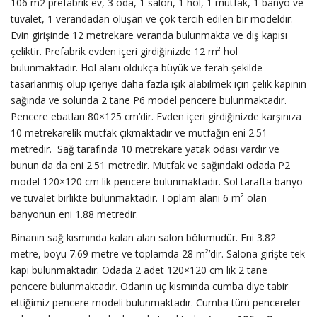
106 m2 prefabrik ev, 3 oda, 1 salon, 1 hol, 1 mutfak, 1 banyo ve
tuvalet, 1 verandadan oluşan ve çok tercih edilen bir modeldir.
Evin girişinde 12 metrekare veranda bulunmakta ve dış kapısı
çeliktir. Prefabrik evden içeri girdiğinizde 12 m² hol
bulunmaktadır. Hol alanı oldukça büyük ve ferah şekilde
tasarlanmış olup içeriye daha fazla ışık alabilmek için çelik kapının
sağında ve solunda 2 tane P6 model pencere bulunmaktadır.
Pencere ebatları 80×125 cm’dir. Evden içeri girdiğinizde karşınıza
10 metrekarelik mutfak çıkmaktadır ve mutfağın eni 2.51
metredir. Sağ tarafında 10 metrekare yatak odası vardır ve
bunun da da eni 2.51 metredir. Mutfak ve sağındaki odada P2
model 120×120 cm lik pencere bulunmaktadır. Sol tarafta banyo
ve tuvalet birlikte bulunmaktadır. Toplam alanı 6 m² olan
banyonun eni 1.88 metredir.
Binanın sağ kısmında kalan alan salon bölümüdür. Eni 3.82
metre, boyu 7.69 metre ve toplamda 28 m²’dir. Salona girişte tek
kapı bulunmaktadır. Odada 2 adet 120×120 cm lik 2 tane
pencere bulunmaktadır. Odanın uç kısmında cumba diye tabir
ettiğimiz pencere modeli bulunmaktadır. Cumba türü pencereler