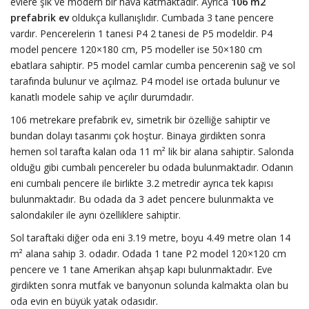
evlere şık ve modern bir hava katmaktadır. Ayrıca
106 m2
prefabrik ev
oldukça kullanışlıdır. Cumbada 3 tane pencere
vardır. Pencerelerin 1 tanesi P4 2 tanesi de P5 modeldir. P4
model pencere 120×180 cm, P5 modeller ise 50×180 cm
ebatlara sahiptir. P5 model camlar cumba pencerenin sağ ve sol
tarafında bulunur ve açılmaz. P4 model ise ortada bulunur ve
kanatlı modele sahip ve açılır durumdadır.
106 metrekare prefabrik ev, simetrik bir özelliğe sahiptir ve
bundan dolayı tasarımı çok hoştur. Binaya girdikten sonra
hemen sol tarafta kalan oda 11 m² lik bir alana sahiptir. Salonda
olduğu gibi cumbalı pencereler bu odada bulunmaktadır. Odanın
eni cumbalı pencere ile birlikte 3.2 metredir ayrıca tek kapısı
bulunmaktadır. Bu odada da 3 adet pencere bulunmakta ve
salondakiler ile aynı özelliklere sahiptir.
Sol taraftaki diğer oda eni 3.19 metre, boyu 4.49 metre olan 14
m² alana sahip 3. odadır. Odada 1 tane P2 model 120×120 cm
pencere ve 1 tane Amerikan ahşap kapı bulunmaktadır. Eve
girdikten sonra mutfak ve banyonun solunda kalmakta olan bu
oda evin en büyük yatak odasıdır.