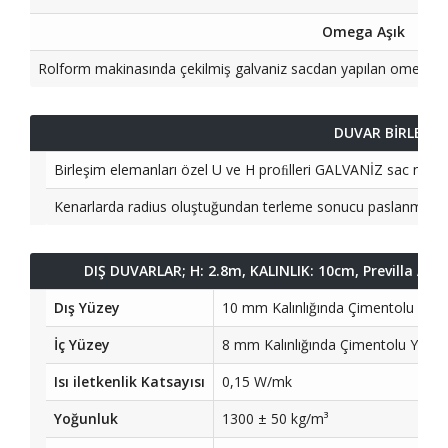
Omega Aşık
Rolform makinasında çekilmiş galvaniz sacdan yapılan omega aşı
DUVAR BİRLEŞİM
Birleşim elemanları özel U ve H proﬁlleri GALVANİZ sac malzeme
Kenarlarda radius oluştuğundan terleme sonucu paslanma o
DIŞ DUVARLAR; H: 2.8m, KALINLIK: 10cm, Previlla Ahş
Dış Yüzey
10 mm Kalınlığında Çimentolu Yon
İç Yüzey
8 mm Kalınlığında Çimentolu Yong
Isı iletkenlik Katsayısı
0,15 W/mk
Yoğunluk
1300 ± 50 kg/m³