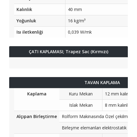
Kalınlık
40 mm
Yoğunluk
16 kg/m³
Isı iletkenliği
0,039 W/mk
ÇATI KAPLAMASI; Trapez Sac (Kırmızı)
TAVAN KAPLAMA
Kaplama
Kuru Mekan
12 mm kalınlığın
Islak Mekan
8 mm kalınlığınd
Alçıpan Birleştirme
Rolform Makinasında Özel çekilmiş Ra
Birleşme elemanları elektrostatik boya