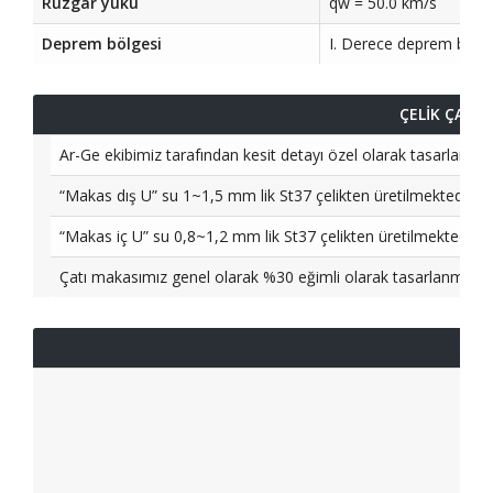
Rüzgar yükü
qw = 50.0 km/s
Deprem bölgesi
I. Derece deprem bölgesi
ÇELİK ÇATI 
Ar-Ge ekibimiz tarafından kesit detayı özel olarak tasarlanan çel
“Makas dış U” su 1~1,5 mm lik St37 çelikten üretilmektedir.
“Makas iç U” su 0,8~1,2 mm lik St37 çelikten üretilmektedir.
Çatı makasımız genel olarak %30 eğimli olarak tasarlanmakla 