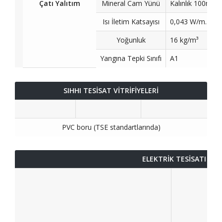
Çatı Yalıtım
Mineral Cam Yünü
Kalınlık 100m;
Isı İletim Katsayısı
0,043 W/m.K
Yoğunluk
16 kg/m³
Yangına Tepki Sınıfı
A1
SIHHI TESİSAT VİTRİFİYELERİ
PVC boru (TSE standartlarında)
ELEKTRİK TESİSATI VE