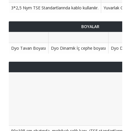
3*2,5 Nym TSE Standartlarında kablo kullanılır.
Yuvarlak Glop a
BOYALAR
Dyo Tavan Boyası
Dyo Dinamik İç cephe boyası
Dyo Dinam
90×198 cm ebatında, mobilyalı çelik kapı, (TSE standartlarında)