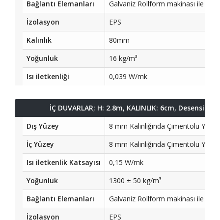
Bağlantı Elemanları
Galvaniz Rollform makinası ile tek
İzolasyon
EPS
Kalınlık
80mm
Yoğunluk
16 kg/m³
Isı iletkenliği
0,039 W/mk
İÇ DUVARLAR; H: 2.8m, KALINLIK: 6cm, Desensiz Be
Dış Yüzey
8 mm Kalınlığında Çimentolu Yong
İç Yüzey
8 mm Kalınlığında Çimentolu Yong
Isı iletkenlik Katsayısı
0,15 W/mk
Yoğunluk
1300 ± 50 kg/m³
Bağlantı Elemanları
Galvaniz Rollform makinası ile tek
İzolasyon
EPS