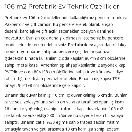
106 m2 Prefabrik Ev Teknik Özellikleri
Prefabrik ev 106 m2 modellerinde kullandığımız pencere markası
Pakpen’dir ve çift camdır. Bu pencerelere ek olarak ahşap
desenli, karolajlı ve çift açılır seçenekleri opsiyon dahilinde
mevcuttur. Evinizin çok daha şık olmasını isterseniz bu pencere
modellerini de tercih edebilirsiniz.
Prefabrik ev
açısından oldukça
modern görünüme sahip bu pencere çeşitleri hoşunuza
gidecektir. Binada kullanılan iç oda kapıları 80×198 cm ölçülerine
sahip, metal kasalı Amerikan tip ahşap kapılardır. Banyodaki kapı
PVC’dir ve o da 80×198 cm ölçülerine sahiptir ve kör kasalı diye
tabir ettiğimiz dıştan pervazlı modeldir. Binanın dış kapısı TSE
onaylı, 90×198 cm ölçülerinde çelik kapıdır.
Binanın dış duvar kalınlığı 10 cm, iç duvar kalınlığı 6 cm’dir. Bunlar
ısı ve ses izolasyonuna sahip ön ve arka tarafı betopan, iç kısmı
16 dansite yoğunluğa sahip strafor ile kaplı duvarlardır. 106 m2
prefabrik ev yüksekliği 280 cm’dir ve bu sayede ferah bir yapıya
sahiptir. Binanın çatısı %30 eğime sahip trapez sacdır. Yalıtım
amacıyla tavan ve çatı arasında 10 cm kalınlığa sahip İzocam