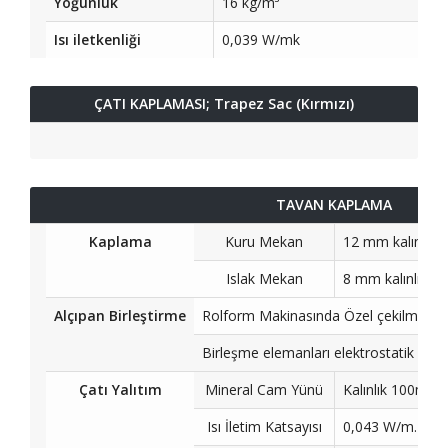
Yoğunluk
16 kg/m³
Isı iletkenliği
0,039 W/mk
ÇATI KAPLAMASI; Trapez Sac (Kırmızı)
TAVAN KAPLAMA
Kaplama
Kuru Mekan
12 mm kalınlığın
Islak Mekan
8 mm kalınlığınd
Alçıpan Birleştirme
Rolform Makinasında Özel çekilmiş Ra
Birleşme elemanları elektrostatik boya
Çatı Yalıtım
Mineral Cam Yünü
Kalınlık 100m;
Isı İletim Katsayısı
0,043 W/m.K