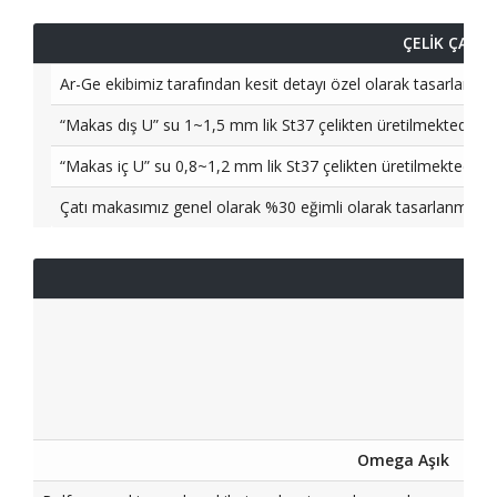
ÇELİK ÇATI 
Ar-Ge ekibimiz tarafından kesit detayı özel olarak tasarlanan çel
“Makas dış U” su 1~1,5 mm lik St37 çelikten üretilmektedir.
“Makas iç U” su 0,8~1,2 mm lik St37 çelikten üretilmektedir.
Çatı makasımız genel olarak %30 eğimli olarak tasarlanmakla 
Omega Aşık