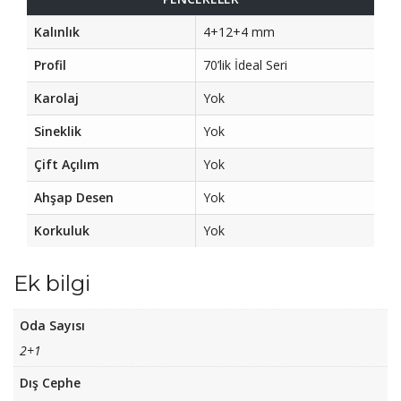
Kalınlık
4+12+4 mm
Profil
70’lik İdeal Seri
Karolaj
Yok
Sineklik
Yok
Çift Açılım
Yok
Ahşap Desen
Yok
Korkuluk
Yok
Ek bilgi
Oda Sayısı
2+1
Dış Cephe