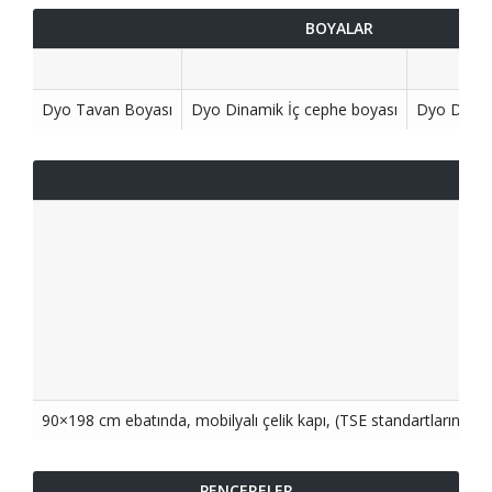
BOYALAR
Dyo Tavan Boyası
Dyo Dinamik İç cephe boyası
Dyo Dinam
90×198 cm ebatında, mobilyalı çelik kapı, (TSE standartlarında)
PENCERELER