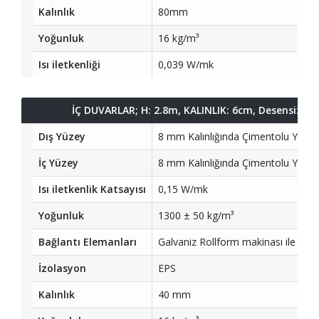
Kalınlık
80mm
Yoğunluk
16 kg/m³
Isı iletkenliği
0,039 W/mk
İÇ DUVARLAR; H: 2.8m, KALINLIK: 6cm, Desensiz Be
Dış Yüzey
8 mm Kalınlığında Çimentolu Yong
İç Yüzey
8 mm Kalınlığında Çimentolu Yong
Isı iletkenlik Katsayısı
0,15 W/mk
Yoğunluk
1300 ± 50 kg/m³
Bağlantı Elemanları
Galvaniz Rollform makinası ile tek
İzolasyon
EPS
Kalınlık
40 mm