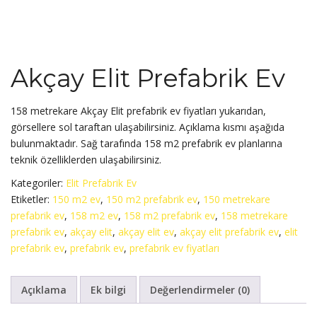
Akçay Elit Prefabrik Ev
158 metrekare Akçay Elit prefabrik ev fiyatları yukarıdan,
görsellere sol taraftan ulaşabilirsiniz. Açıklama kısmı aşağıda
bulunmaktadır. Sağ tarafında 158 m2 prefabrik ev planlarına
teknik özelliklerden ulaşabilirsiniz.
Kategoriler:
Elit Prefabrik Ev
Etiketler:
150 m2 ev
,
150 m2 prefabrik ev
,
150 metrekare
prefabrik ev
,
158 m2 ev
,
158 m2 prefabrik ev
,
158 metrekare
prefabrik ev
,
akçay elit
,
akçay elit ev
,
akçay elit prefabrik ev
,
elit
prefabrik ev
,
prefabrik ev
,
prefabrik ev fiyatları
Açıklama
Ek bilgi
Değerlendirmeler (0)