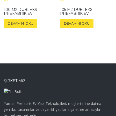
100 M2 DUBLEKS
105 M2 DUBLEKS
PREFABRIK EV
PREFABRIK EV
DEVAMINI OKU
DEVAMINI OKU
ŞIRKETIMIZ
Yaman Prefabrik Ev Yapı Teknolojileri, müşterilerine daima
yenilikçi tasarımlar ve dayanıklı yapılar inşa etme amacıyla
hizmet vermektedir.