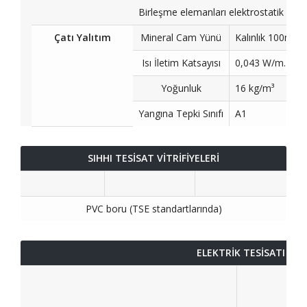
Birleşme elemanları elektrostatik boya
Çatı Yalıtım
Mineral Cam Yünü
Kalınlık 100m;
Isı İletim Katsayısı
0,043 W/m.K
Yoğunluk
16 kg/m³
Yangına Tepki Sınıfı
A1
SIHHI TESİSAT VİTRİFİYELERİ
PVC boru (TSE standartlarında)
ELEKTRİK TESİSATI VE