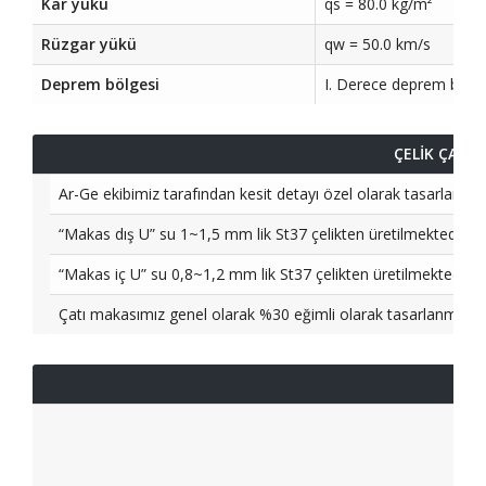
Kar yükü
qs = 80.0 kg/m²
Rüzgar yükü
qw = 50.0 km/s
Deprem bölgesi
I. Derece deprem bölgesi
ÇELİK ÇATI 
Ar-Ge ekibimiz tarafından kesit detayı özel olarak tasarlanan çel
“Makas dış U” su 1~1,5 mm lik St37 çelikten üretilmektedir.
“Makas iç U” su 0,8~1,2 mm lik St37 çelikten üretilmektedir.
Çatı makasımız genel olarak %30 eğimli olarak tasarlanmakla 