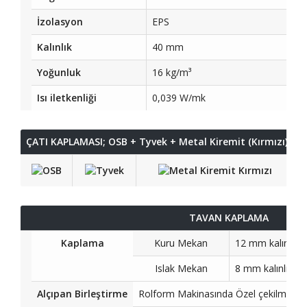
İzolasyon
EPS
Kalınlık
40 mm
Yoğunluk
16 kg/m³
Isı iletkenliği
0,039 W/mk
ÇATI KAPLAMASI; OSB + Tyvek + Metal Kiremit (Kırmızı)
TAVAN KAPLAMA
Kaplama
Kuru Mekan
12 mm kalınlığın
Islak Mekan
8 mm kalınlığınd
Alçıpan Birleştirme
Rolform Makinasında Özel çekilmiş Ra