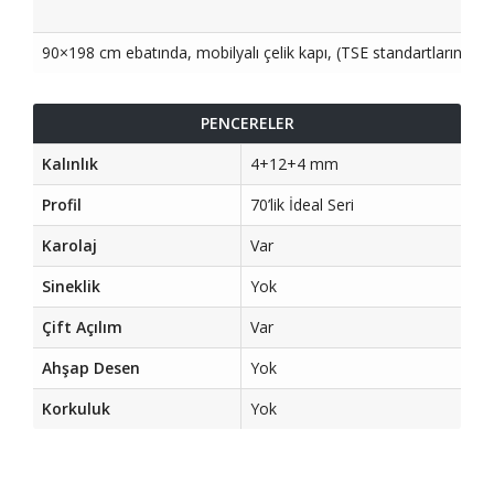
90×198 cm ebatında, mobilyalı çelik kapı, (TSE standartlarında)
PENCERELER
Kalınlık
4+12+4 mm
Profil
70’lik İdeal Seri
Karolaj
Var
Sineklik
Yok
Çift Açılım
Var
Ahşap Desen
Yok
Korkuluk
Yok