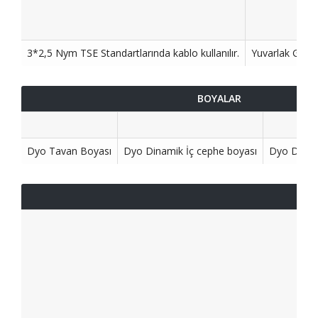
3*2,5 Nym TSE Standartlarında kablo kullanılır.
Yuvarlak Glop a
BOYALAR
Dyo Tavan Boyası
Dyo Dinamik İç cephe boyası
Dyo Dinam