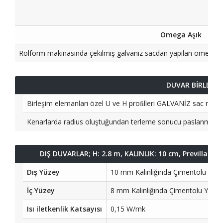
Omega Aşık
Rolform makinasında çekilmiş galvaniz sacdan yapılan omega aşı
DUVAR BİRLEŞİM
Birleşim elemanları özel U ve H proﬁlleri GALVANİZ sac malzeme
Kenarlarda radius oluştuğundan terleme sonucu paslanma o
DIŞ DUVARLAR; H: 2.8 m, KALINLIK: 10 cm, Previlla Çizg
Dış Yüzey
10 mm Kalınlığında Çimentolu Yon
İç Yüzey
8 mm Kalınlığında Çimentolu Yong
Isı iletkenlik Katsayısı
0,15 W/mk