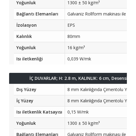
Yoğunluk
1300 ± 50 kg/m³
Bağlantı Elemanları
Galvaniz Rollform makinası ile tek
İzolasyon
EPS
Kalınlık
80mm
Yoğunluk
16 kg/m³
Isı iletkenliği
0,039 W/mk
İÇ DUVARLAR; H: 2.8 m, KALINLIK: 6 cm, Desensiz B
Dış Yüzey
8 mm Kalınlığında Çimentolu Yong
İç Yüzey
8 mm Kalınlığında Çimentolu Yong
Isı iletkenlik Katsayısı
0,15 W/mk
Yoğunluk
1300 ± 50 kg/m³
Bağlantı Elemanları
Galvaniz Rollform makinası ile tek