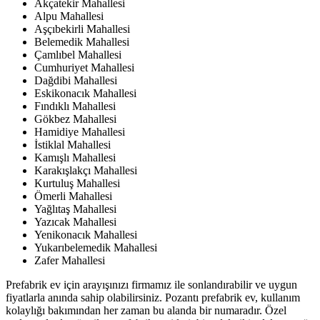
Akçatekir Mahallesi
Alpu Mahallesi
Aşçıbekirli Mahallesi
Belemedik Mahallesi
Çamlıbel Mahallesi
Cumhuriyet Mahallesi
Dağdibi Mahallesi
Eskikonacık Mahallesi
Fındıklı Mahallesi
Gökbez Mahallesi
Hamidiye Mahallesi
İstiklal Mahallesi
Kamışlı Mahallesi
Karakışlakçı Mahallesi
Kurtuluş Mahallesi
Ömerli Mahallesi
Yağlıtaş Mahallesi
Yazıcak Mahallesi
Yenikonacık Mahallesi
Yukarıbelemedik Mahallesi
Zafer Mahallesi
Prefabrik ev için arayışınızı firmamız ile sonlandırabilir ve uygun
fiyatlarla anında sahip olabilirsiniz. Pozantı prefabrik ev, kullanım
kolaylığı bakımından her zaman bu alanda bir numaradır. Özel