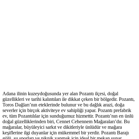
Adana ilinin kuzeydoğusunda yer alan Pozantı ilçesi, doğal
güzellikleri ve tarihi kalıntıları ile dikkat çeken bir bölgedir. Pozantı,
Toros Dağları’nın eteklerinde bulunur ve bu dağlık arazi, doğa
severler için birçok aktiviteye ev sahipliği yapar. Pozantı prefabrik
ev, tüm Pozantılılar için sunduğumuz hizmettir. Pozantı’nın en ünlü
doğal güzelliklerinden biri, Cennet Cehennem Mağaraları’dır. Bu
mağaralar, büyüleyici sarkıt ve dikitleriyle ünlüdür ve mağara
keşiflerine ilgi duyanlar için mükemmel bir yerdir. Pozantı Barajı
gölü, su sporları ve piknik yapmak için ideal bir mekan sunar.