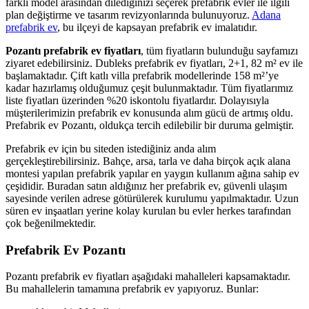
farklı model arasından dilediğinizi seçerek prefabrik evler ile ilgili
plan değiştirme ve tasarım revizyonlarında bulunuyoruz.
Adana
prefabrik ev
, bu ilçeyi de kapsayan prefabrik ev imalatıdır.
Pozantı prefabrik ev fiyatları
, tüm fiyatların bulunduğu sayfamızı
ziyaret edebilirsiniz. Dubleks prefabrik ev fiyatları, 2+1, 82 m² ev ile
başlamaktadır. Çift katlı villa prefabrik modellerinde 158 m²’ye
kadar hazırlamış olduğumuz çeşit bulunmaktadır. Tüm fiyatlarımız
liste fiyatları üzerinden %20 iskontolu fiyatlardır. Dolayısıyla
müşterilerimizin prefabrik ev konusunda alım gücü de artmış oldu.
Prefabrik ev Pozantı, oldukça tercih edilebilir bir duruma gelmiştir.
Prefabrik ev için bu siteden istediğiniz anda alım
gerçekleştirebilirsiniz. Bahçe, arsa, tarla ve daha birçok açık alana
montesi yapılan prefabrik yapılar en yaygın kullanım ağına sahip ev
çeşididir. Buradan satın aldığınız her prefabrik ev, güvenli ulaşım
sayesinde verilen adrese götürülerek kurulumu yapılmaktadır. Uzun
süren ev inşaatları yerine kolay kurulan bu evler herkes tarafından
çok beğenilmektedir.
Prefabrik Ev Pozantı
Pozantı prefabrik ev fiyatları aşağıdaki mahalleleri kapsamaktadır.
Bu mahallelerin tamamına prefabrik ev yapıyoruz. Bunlar: