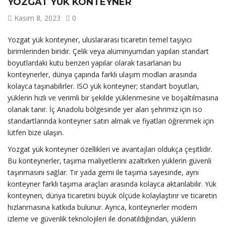
YOZGAT YÜK KONTEYNER
Kasım 8, 2023
0
Yozgat yük konteyner, uluslararası ticaretin temel taşıyıcı
birimlerinden biridir. Çelik veya alüminyumdan yapılan standart
boyutlardaki kutu benzeri yapılar olarak tasarlanan bu
konteynerler, dünya çapında farklı ulaşım modları arasında
kolayca taşınabilirler. ISO yük konteyner; standart boyutları,
yüklerin hızlı ve verimli bir şekilde yüklenmesine ve boşaltılmasına
olanak tanır. İç Anadolu bölgesinde yer alan şehrimiz için iso
standartlarında konteyner satın almak ve fiyatları öğrenmek için
lütfen bize ulaşın.
Yozgat yük konteyner özellikleri ve avantajları oldukça çeşitlidir.
Bu konteynerler, taşıma maliyetlerini azaltırken yüklerin güvenli
taşınmasını sağlar. Tır yada gemi ile taşıma sayesinde, aynı
konteyner farklı taşıma araçları arasında kolayca aktarılabilir. Yük
konteyneri, dünya ticaretini büyük ölçüde kolaylaştırır ve ticaretin
hızlanmasına katkıda bulunur. Ayrıca, konteynerler modern
izleme ve güvenlik teknolojileri ile donatıldığından, yüklerin