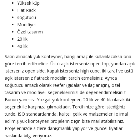
Yüksek küp
Flat Rack
soğutucu
Modifiyeli
Özel tasarım
20 lik
40 lık
Satın alınacak yük konteyner, hangi amaç ile kullanılacaksa ona
göre tercih edilmelidir. Üstü açık isterseniz open top, yandan açık
isterseniz open side, kapalı isterseniz high cube, iki taraf ve üstü
açık isterseniz flatrack modelini tercih etmelisiniz. Ayrıca
soğutucu amaçlı olarak reefer (gıdalar ve ilaçlar için), özel
tasarım ve modifiyeli seçeneklerimizi de değerlendirmelisiniz.
Bunun yanı sıra Yozgat yük konteyner, 20 lik ve 40 lık olarak iki
seçenek ile karşınıza çıkmaktadır. Tercihinize göre istediğiniz
türde, ISO standartlarında, kaliteli çelik ve malzemeler ile imal
edilmiş yük konteyneri projeleriniz için bize mail atabilirsiniz.
Projelerinizde sizlere danışmanlık yapıyor ve güncel fiyatlar
hakkında bilgi veriyoruz.