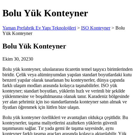
Bolu Yük Konteyner
Yaman Prefabrik Ev Yapı Teknolojileri
>
ISO Konteyner
>
Bolu
Yük Konteyner
Bolu Yük Konteyner
Ekim 30, 2023
0
Bolu yük konteyner, uluslararası ticaretin temel taşıyıcı birimlerinden
biridir. Çelik veya alüminyumdan yapılan standart boyutlardaki kutu
benzeri yapılar olarak tasarlanan bu konteynerler, dünya çapında
farklı ulaşım modları arasında kolayca taşınabilirler. ISO yük
konteyner; standart boyutları, yüklerin hızlı ve verimli bir şekilde
yüklenmesine ve boşaltılmasına olanak tanır. Karadeniz bölgesinde
yer alan şehrimiz için iso standartlarında konteyner satın almak ve
fiyatları öğrenmek için lütfen bize ulaşın.
Bolu yük konteyner özellikleri ve avantajları oldukça çeşitlidir. Bu
konteynerler, taşıma maliyetlerini azaltırken yüklerin güvenli
taşınmasını sağlar. Tır yada gemi ile taşıma sayesinde, aynı
konteyner farklı taşıma araçları arasında kolayca aktarılabilir. Yük