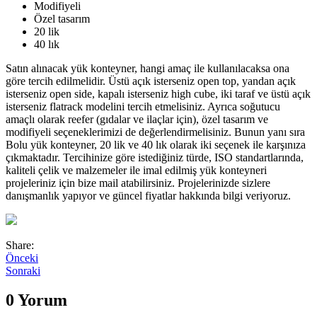
Modifiyeli
Özel tasarım
20 lik
40 lık
Satın alınacak yük konteyner, hangi amaç ile kullanılacaksa ona
göre tercih edilmelidir. Üstü açık isterseniz open top, yandan açık
isterseniz open side, kapalı isterseniz high cube, iki taraf ve üstü açık
isterseniz flatrack modelini tercih etmelisiniz. Ayrıca soğutucu
amaçlı olarak reefer (gıdalar ve ilaçlar için), özel tasarım ve
modifiyeli seçeneklerimizi de değerlendirmelisiniz. Bunun yanı sıra
Bolu yük konteyner, 20 lik ve 40 lık olarak iki seçenek ile karşınıza
çıkmaktadır. Tercihinize göre istediğiniz türde, ISO standartlarında,
kaliteli çelik ve malzemeler ile imal edilmiş yük konteyneri
projeleriniz için bize mail atabilirsiniz. Projelerinizde sizlere
danışmanlık yapıyor ve güncel fiyatlar hakkında bilgi veriyoruz.
Share:
Önceki
Sonraki
0 Yorum