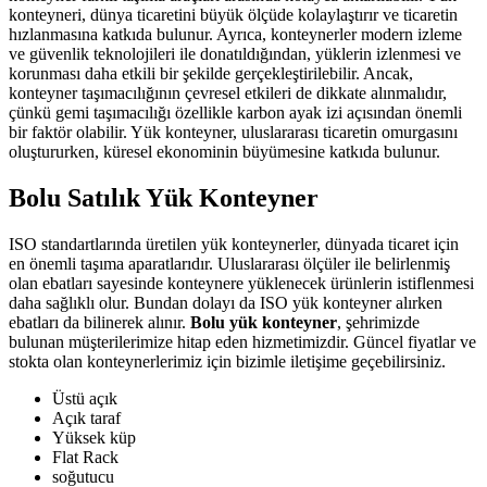
konteyneri, dünya ticaretini büyük ölçüde kolaylaştırır ve ticaretin
hızlanmasına katkıda bulunur. Ayrıca, konteynerler modern izleme
ve güvenlik teknolojileri ile donatıldığından, yüklerin izlenmesi ve
korunması daha etkili bir şekilde gerçekleştirilebilir. Ancak,
konteyner taşımacılığının çevresel etkileri de dikkate alınmalıdır,
çünkü gemi taşımacılığı özellikle karbon ayak izi açısından önemli
bir faktör olabilir. Yük konteyner, uluslararası ticaretin omurgasını
oluştururken, küresel ekonominin büyümesine katkıda bulunur.
Bolu Satılık Yük Konteyner
ISO standartlarında üretilen yük konteynerler, dünyada ticaret için
en önemli taşıma aparatlarıdır. Uluslararası ölçüler ile belirlenmiş
olan ebatları sayesinde konteynere yüklenecek ürünlerin istiflenmesi
daha sağlıklı olur. Bundan dolayı da ISO yük konteyner alırken
ebatları da bilinerek alınır.
Bolu yük konteyner
, şehrimizde
bulunan müşterilerimize hitap eden hizmetimizdir. Güncel fiyatlar ve
stokta olan konteynerlerimiz için bizimle iletişime geçebilirsiniz.
Üstü açık
Açık taraf
Yüksek küp
Flat Rack
soğutucu