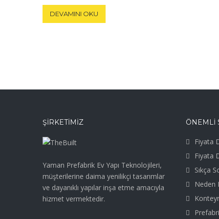
DEVAMINI OKU
ŞIRKETIMIZ
ÖNEMLİ 
Fiyata D
Fiyata 
Yaman Prefabrik Ev Yapı Teknolojileri,
Sıkça S
müşterilerine daima yenilikçi tasarımlar
Neden P
ve dayanıklı yapılar inşa etme amacıyla
Kontey
hizmet vermektedir.
Prefabri