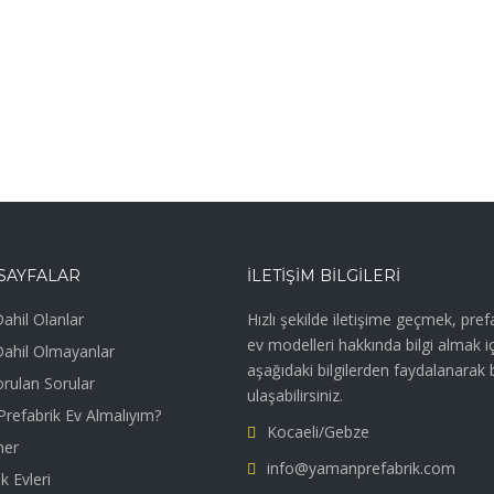
SAYFALAR
İLETIŞIM BILGILERI
ahil Olanlar
Hızlı şekilde iletişime geçmek, pref
ev modelleri hakkında bilgi almak i
Dahil Olmayanlar
aşağıdaki bilgilerden faydalanarak 
orulan Sorular
ulaşabilirsiniz.
refabrik Ev Almalıyım?
Kocaeli/Gebze
ner
info@yamanprefabrik.com
k Evleri