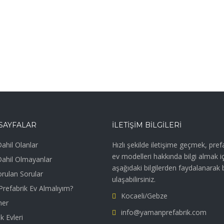
SAYFALAR
İLETIŞIM BILGILERI
ahil Olanlar
Hızlı şekilde iletişime geçmek, pref
ev modelleri hakkında bilgi almak i
Dahil Olmayanlar
aşağıdaki bilgilerden faydalanarak 
orulan Sorular
ulaşabilirsiniz.
refabrik Ev Almalıyım?
Kocaeli/Gebze
ner
info@yamanprefabrik.com
k Evleri