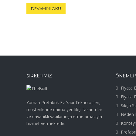
DEVAMINI OKU
ŞIRKETIMIZ
ÖNEMLİ 
Fiyata D
Fiyata 
Yaman Prefabrik Ev Yapı Teknolojileri,
Sıkça S
müşterilerine daima yenilikçi tasarımlar
Neden P
ve dayanıklı yapılar inşa etme amacıyla
Kontey
hizmet vermektedir.
Prefabri