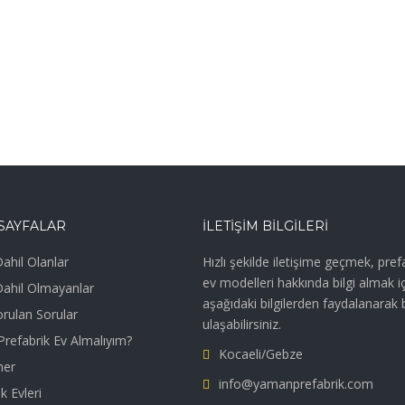
SAYFALAR
İLETIŞIM BILGILERI
ahil Olanlar
Hızlı şekilde iletişime geçmek, pref
ev modelleri hakkında bilgi almak i
Dahil Olmayanlar
aşağıdaki bilgilerden faydalanarak 
orulan Sorular
ulaşabilirsiniz.
refabrik Ev Almalıyım?
Kocaeli/Gebze
ner
info@yamanprefabrik.com
k Evleri