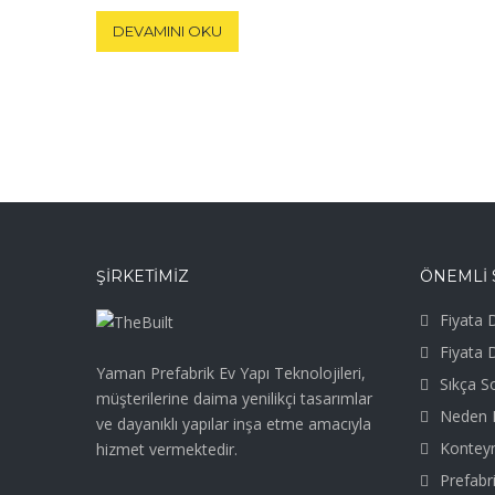
DEVAMINI OKU
ŞIRKETIMIZ
ÖNEMLİ 
Fiyata D
Fiyata 
Yaman Prefabrik Ev Yapı Teknolojileri,
Sıkça S
müşterilerine daima yenilikçi tasarımlar
Neden P
ve dayanıklı yapılar inşa etme amacıyla
Kontey
hizmet vermektedir.
Prefabri